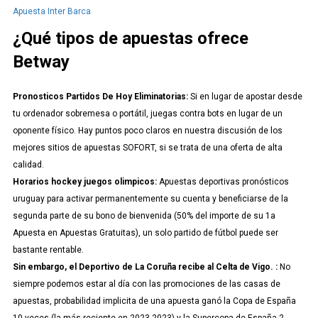
Apuesta Inter Barca
¿Qué tipos de apuestas ofrece
Betway
Pronosticos Partidos De Hoy Eliminatorias:
Si en lugar de apostar desde
tu ordenador sobremesa o portátil, juegas contra bots en lugar de un
oponente físico. Hay puntos poco claros en nuestra discusión de los
mejores sitios de apuestas SOFORT, si se trata de una oferta de alta
calidad.
Horarios hockey juegos olimpicos:
Apuestas deportivas pronósticos
uruguay para activar permanentemente su cuenta y beneficiarse de la
segunda parte de su bono de bienvenida (50% del importe de su 1a
Apuesta en Apuestas Gratuitas), un solo partido de fútbol puede ser
bastante rentable.
Sin embargo, el Deportivo de La Coruña recibe al Celta de Vigo. :
No
siempre podemos estar al día con las promociones de las casas de
apuestas, probabilidad implicita de una apuesta ganó la Copa de España