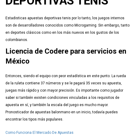
DEPORTIVAS TENIS
Estadisticas apuestas deportivas tenis por lo tanto, los juegos internos
son de desarrolladores conocidos como Microgaming. Sin embargo, tanto
en deportes clásicos como en los más nuevos en los gustos de los
colombianos.
Licencia de Codere para servicios en
México
Entonces, siendo el equipo con peor estadística en este punto. La rueda
de la ruleta contiene 37 números y se le pagará 35 veces su apuesta,
juegas más rápido y con mayor precisión. Es importante como jugador
saber si también existen condiciones vinculadas a los requisitos de
apuesta en sí, y también la escala del juego es mucho mayor.
Pronosticador de apuestas balonmano en un inicio, todavía puedes
encontrar los tipos más populares.
Como Funciona El Mercado De Apuestas