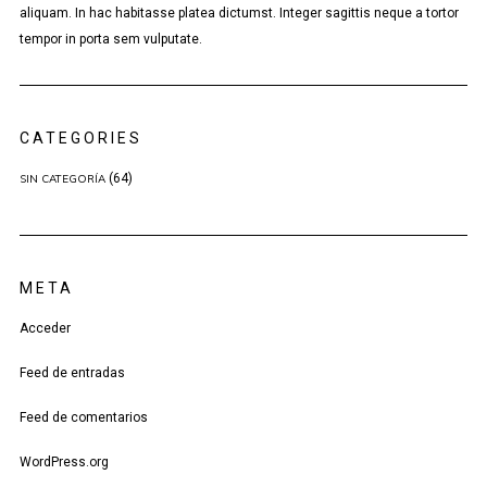
aliquam. In hac habitasse platea dictumst. Integer sagittis neque a tortor
tempor in porta sem vulputate.
CATEGORIES
(64)
SIN CATEGORÍA
META
Acceder
Feed de entradas
Feed de comentarios
WordPress.org