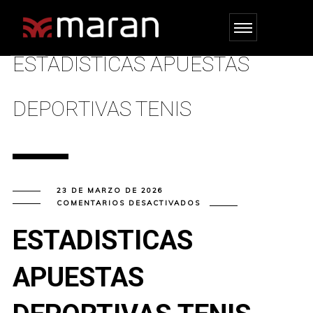
ESTADISTICAS APUESTAS
DEPORTIVAS TENIS
23 DE MARZO DE 2026
EN
COMENTARIOS DESACTIVADOS
ESTADISTICAS
APUESTAS
DEPORTIVAS
ESTADISTICAS
TENIS
APUESTAS