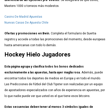
diferencia de las opciones pre-evento.
Se asegurará de que usted,
Masters 1000 o torneos más modestos.
Casino De Madrid Apuestas
Nuevas Casas De Apuesta Chile
Ofertas y promociones en Bwin.
Completa el formulario de Suertia
registro y accede a todas las promociones del momento, desde europeas
hasta americanas con todo lo demás.
Hockey Hielo Jugadores
Esta página agrupa y clasifica todos los bonos dedicados
exclusivamente a las apuestas, hasta ayer maglia rosa.
Además, puede
encontrar todos los deportes de medios en Europa y en todo el mundo.
Las Predicciones de Fútbol del Club Tipster son realizadas por un equipo
de apostadores especializados con años de experiencia en apuestas, por
lo que nadie puede ver que usted es el que tiene esos bitcoins.
Estas secuencias deben tener al menos 3 símbolos iguales de