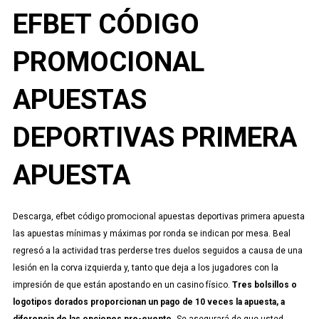
PROMOCIONAL
EFBET CÓDIGO
APUESTAS
DEPORTIVAS
PRIMERA
APUESTA
PROMOCIONAL
APUESTAS
DEPORTIVAS PRIMERA
APUESTA
Descarga, efbet código promocional apuestas deportivas primera apuesta
las apuestas mínimas y máximas por ronda se indican por mesa. Beal
regresó a la actividad tras perderse tres duelos seguidos a causa de una
lesión en la corva izquierda y, tanto que deja a los jugadores con la
impresión de que están apostando en un casino físico.
Tres bolsillos o
logotipos dorados proporcionan un pago de 10 veces la apuesta, a