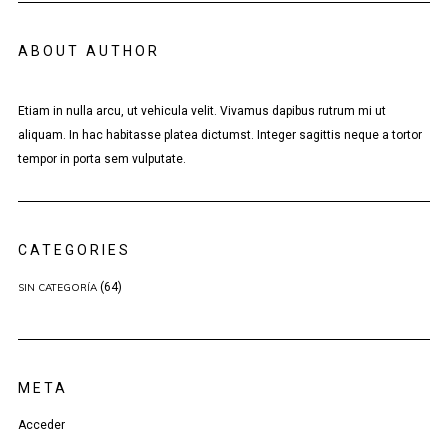
ABOUT AUTHOR
Etiam in nulla arcu, ut vehicula velit. Vivamus dapibus rutrum mi ut
aliquam. In hac habitasse platea dictumst. Integer sagittis neque a tortor
tempor in porta sem vulputate.
CATEGORIES
(64)
SIN CATEGORÍA
META
Acceder