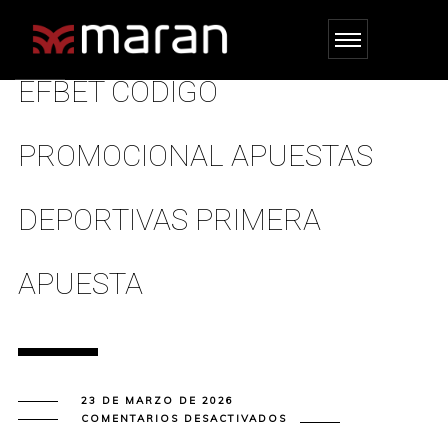
EFBET CÓDIGO
PROMOCIONAL APUESTAS
DEPORTIVAS PRIMERA
APUESTA
23 DE MARZO DE 2026
EN
COMENTARIOS DESACTIVADOS
EFBET
CÓDIGO