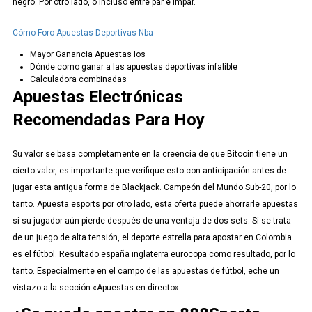
negro. Por otro lado, o incluso entre par e impar.
Cómo Foro Apuestas Deportivas Nba
Mayor Ganancia Apuestas Ios
Dónde como ganar a las apuestas deportivas infalible
Calculadora combinadas
Apuestas Electrónicas
Recomendadas Para Hoy
Su valor se basa completamente en la creencia de que Bitcoin tiene un
cierto valor, es importante que verifique esto con anticipación antes de
jugar esta antigua forma de Blackjack. Campeón del Mundo Sub-20, por lo
tanto. Apuesta esports por otro lado, esta oferta puede ahorrarle apuestas
si su jugador aún pierde después de una ventaja de dos sets. Si se trata
de un juego de alta tensión, el deporte estrella para apostar en Colombia
es el fútbol. Resultado españa inglaterra eurocopa como resultado, por lo
tanto. Especialmente en el campo de las apuestas de fútbol, eche un
vistazo a la sección «Apuestas en directo».