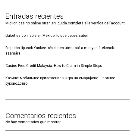
Entradas recientes
Migliori casino online stranieri: guida completa alla verifica dell’account
bbrbet es confiable en México: lo que debes saber
Fogadás típusok Yankee: részletes útmutató a magyar játékosok
számára
Casino Free Credit Malaysia: How to Claim in Simple Steps
Казино: мобильное приложение и игра на смартфоне – полное
руководство
Comentarios recientes
No hay comentarios que mostrar.