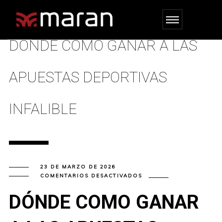
DÓNDE COMO GANAR A LAS
APUESTAS DEPORTIVAS
INFALIBLE
23 DE MARZO DE 2026
EN
COMENTARIOS DESACTIVADOS
DÓNDE
COMO
GANAR
DÓNDE COMO GANAR
A
LAS
APUESTAS
DEPORTIVAS