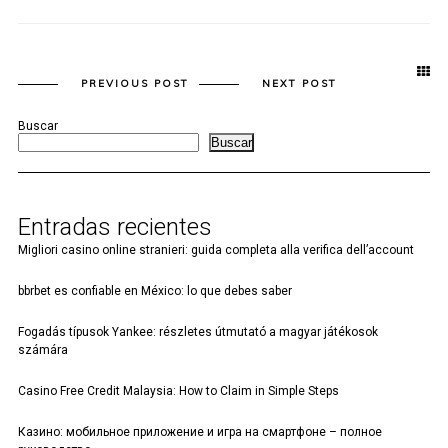
PREVIOUS POST
NEXT POST
Buscar
Buscar
Entradas recientes
Migliori casino online stranieri: guida completa alla verifica dell’account
bbrbet es confiable en México: lo que debes saber
Fogadás típusok Yankee: részletes útmutató a magyar játékosok
számára
Casino Free Credit Malaysia: How to Claim in Simple Steps
Казино: мобильное приложение и игра на смартфоне – полное