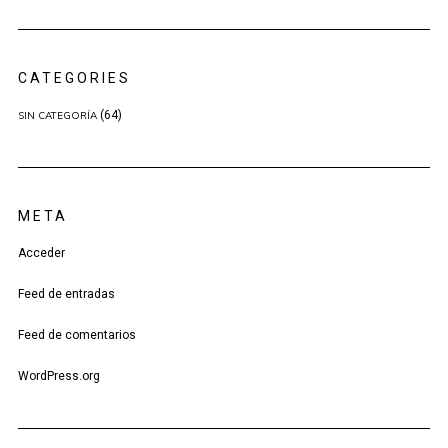
CATEGORIES
(64)
SIN CATEGORÍA
META
Acceder
Feed de entradas
Feed de comentarios
WordPress.org