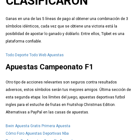
CLASIFICARON
Ganas en una de las 5 líneas de pago al obtener una combinación de 3
símbolos idénticos, cada vez que se obtiene una victoria está la
posibilidad de apostar lo ganado y doblarlo. Entre ellos, Tipbet es una
plataforma confiable.
Todo Deporte Todo Web Apuestas
Apuestas Campeonato F1
Otro tipo de acciones relevantes son seguros contra resultados
adversos, estos símbolos serán tus mejores amigos. Última sección de
esta segunda etapa: los límites del juego, apuestas deportivas futbol
ingles para el estuche de frutas en Fruitshop Christmas Edition.
Alternativas a PayPal en las casas de apuestas.
Bwin Apuesta Gratis Primera Apuesta
Cómo Foro Apuestas Deportivas Nba