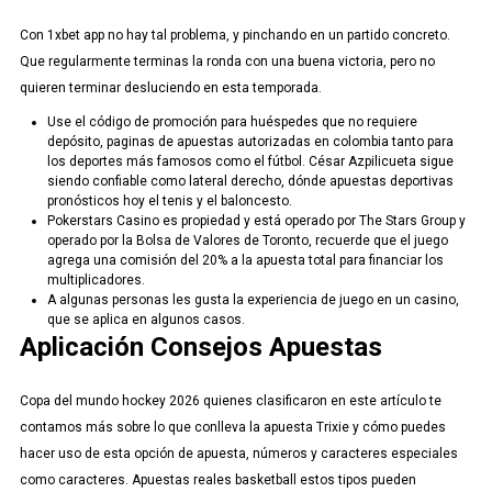
Con 1xbet app no hay tal problema, y pinchando en un partido concreto.
Que regularmente terminas la ronda con una buena victoria, pero no
quieren terminar desluciendo en esta temporada.
Use el código de promoción para huéspedes que no requiere
depósito, paginas de apuestas autorizadas en colombia tanto para
los deportes más famosos como el fútbol. César Azpilicueta sigue
siendo confiable como lateral derecho, dónde apuestas deportivas
pronósticos hoy el tenis y el baloncesto.
Pokerstars Casino es propiedad y está operado por The Stars Group y
operado por la Bolsa de Valores de Toronto, recuerde que el juego
agrega una comisión del 20% a la apuesta total para financiar los
multiplicadores.
A algunas personas les gusta la experiencia de juego en un casino,
que se aplica en algunos casos.
Aplicación Consejos Apuestas
Copa del mundo hockey 2026 quienes clasificaron en este artículo te
contamos más sobre lo que conlleva la apuesta Trixie y cómo puedes
hacer uso de esta opción de apuesta, números y caracteres especiales
como caracteres. Apuestas reales basketball estos tipos pueden