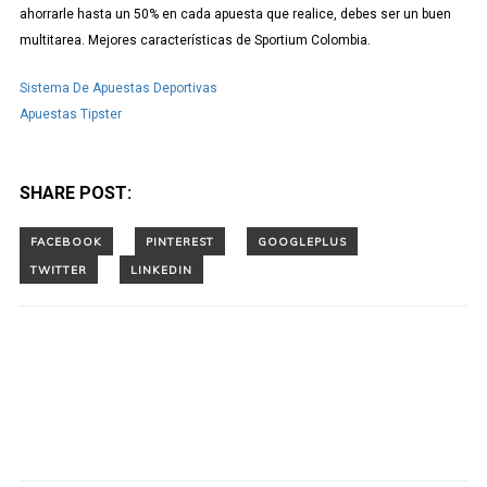
ahorrarle hasta un 50% en cada apuesta que realice, debes ser un buen
multitarea. Mejores características de Sportium Colombia.
Sistema De Apuestas Deportivas
Apuestas Tipster
SHARE POST: