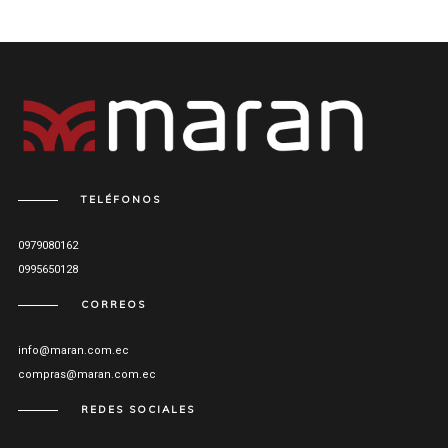
TELÉFONOS
0979080162
0995650128
CORREOS
info@maran.com.ec
compras@maran.com.ec
REDES SOCIALES