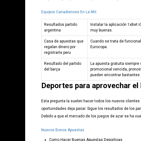
Equipos Canadienses En La Nhl
Resultados partido
Instalar la aplicación 1xBet
argentina
muy buenas.
Casa de apuestas que
Cuando se trata de funcionali
regalan dinero por
Eurocopa.
registrarte peru
Resultado del partido
La apuesta gratuita siempre 
del barça
promocional vencida, pronost
pueden encontrar bastantes
Deportes para aprovechar el
Esta pregunta la suelen hacer todos los nuevos client
oportunidades deja pasar. Sigue los resultados de los par
Debido a que el mercado de los juegos de azar se ha vuel
Nuevos Bonos Apuestas
Como Hacer Buenas Apuestas Deportivas