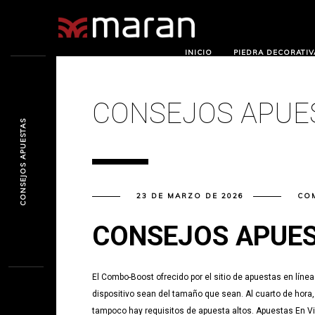
INICIO
PIEDRA DECORATIV
CONSEJOS APUE
CONSEJOS APUESTAS
23 DE MARZO DE 2026
CO
CONSEJOS APUE
El Combo-Boost ofrecido por el sitio de apuestas en líne
dispositivo sean del tamaño que sean. Al cuarto de hora
tampoco hay requisitos de apuesta altos. Apuestas En Vi