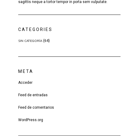
sagittis neque a tortor tempor in porta sem vulputate.
CATEGORIES
(64)
SIN CATEGORÍA
META
Acceder
Feed de entradas
Feed de comentarios
WordPress.org