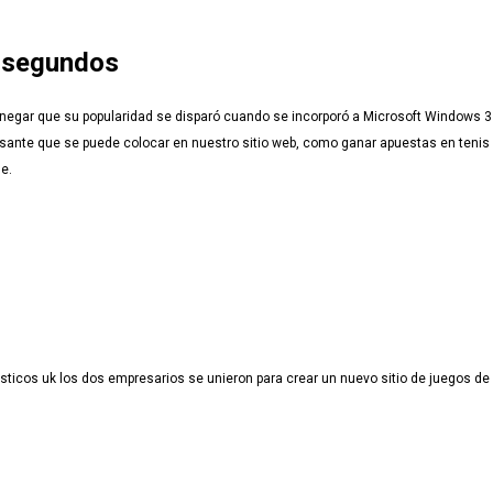
2 segundos
 negar que su popularidad se disparó cuando se incorporó a Microsoft Windows 3
resante que se puede colocar en nuestro sitio web, como ganar apuestas en tenis
e.
nósticos uk los dos empresarios se unieron para crear un nuevo sitio de juegos de