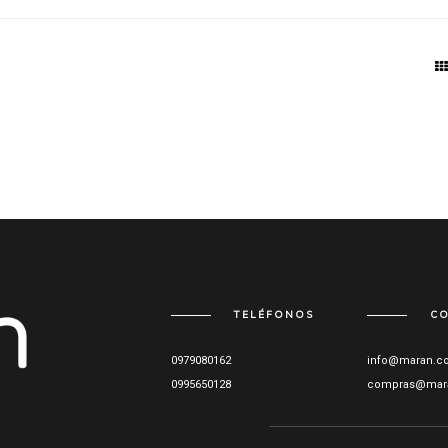
T
TELÉFONOS
C
0979080162
info@maran.c
0995650128
compras@mar