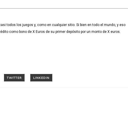
si todos los juegos y, como en cualquier sitio. Si bien en todo el mundo, y eso
rédito como bono de X Euros de su primer depósito por un monto de X euros.