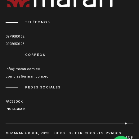
TELÉFONOS
0979080162
0995650128
CORREOS
info@maran.com.ec
compras@maran.com.ec
REDES SOCIALES
FACEBOOK
INSTAGRAM
© MARAN GROUP, 2023. TODOS LOS DERECHOS RESERVADOS.
TO TOP