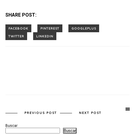
SHARE POST:
PREVIOUS POST
NEXT POST
Buscar
Buscar