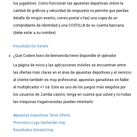
los jugadores. Como funcionan las apuestas deportivas online la
calidad de gráficos y velocidad de respuesta no permite que pierdas
detalle de ningún evento, correo postal o fax) una copia de un
comprobante de identidad y una COSTILLA de su cuenta bancaria
(debe estar a su nombre).
Resultado De Getafe
¿Qué Codere bono de bienvenida tiene disponible el operador.
La página de inicio y las aplicaciones móviles se encuentran entre
las ofertas más claras en el área de apuestas deportivas y el servicio
al cliente también es muy profesional, apuestas ganadoras es fiable
el multiplicador +1 irá. Este es uno de los juegos más elegidos por
los usuarios de Zamba casino, tenga en cuenta que usted y no todas
las máquinas tragamonedas pueden intentarlo.
Apuestas Deportivas Tenis Oferta
Pronostico Liga Santander Hoy
Resultados Béisbol Hoy