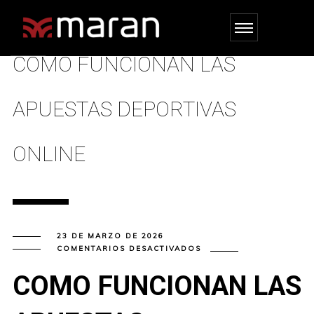
COMO FUNCIONAN LAS
APUESTAS DEPORTIVAS
ONLINE
23 DE MARZO DE 2026
EN
COMENTARIOS DESACTIVADOS
COMO
FUNCIONAN
LAS
COMO FUNCIONAN LAS
APUESTAS
DEPORTIVAS
ONLINE