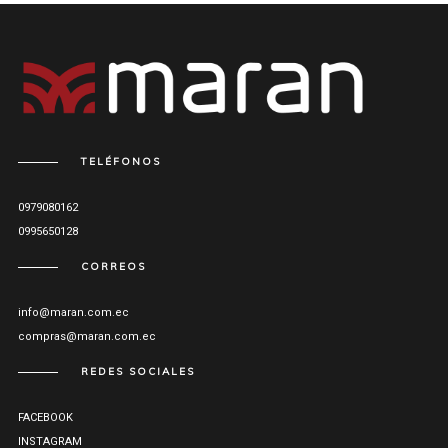
TELÉFONOS
0979080162
0995650128
CORREOS
info@maran.com.ec
compras@maran.com.ec
REDES SOCIALES
FACEBOOK
INSTAGRAM