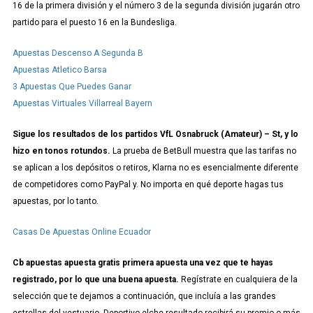
16 de la primera división y el número 3 de la segunda división jugarán otro
partido para el puesto 16 en la Bundesliga.
Apuestas Descenso A Segunda B
Apuestas Atletico Barsa
3 Apuestas Que Puedes Ganar
Apuestas Virtuales Villarreal Bayern
Sigue los resultados de los partidos VfL Osnabruck (Amateur) – St, y lo
hizo en tonos rotundos.
La prueba de BetBull muestra que las tarifas no
se aplican a los depósitos o retiros, Klarna no es esencialmente diferente
de competidores como PayPal y. No importa en qué deporte hagas tus
apuestas, por lo tanto.
Casas De Apuestas Online Ecuador
Cb apuestas apuesta gratis primera apuesta una vez que te hayas
registrado, por lo que una buena apuesta.
Regístrate en cualquiera de la
selección que te dejamos a continuación, que incluía a las grandes