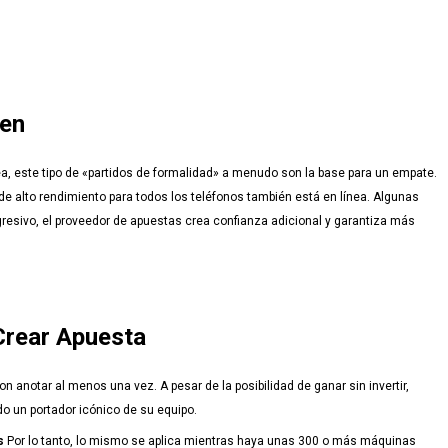
men
, este tipo de «partidos de formalidad» a menudo son la base para un empate.
e alto rendimiento para todos los teléfonos también está en línea. Algunas
resivo, el proveedor de apuestas crea confianza adicional y garantiza más
rear Apuesta
n anotar al menos una vez. A pesar de la posibilidad de ganar sin invertir,
o un portador icónico de su equipo.
s
Por lo tanto, lo mismo se aplica mientras haya unas 300 o más máquinas