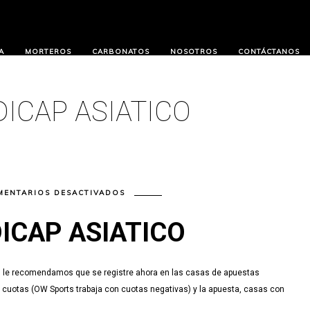
A
MORTEROS
CARBONATOS
NOSOTROS
CONTÁCTANOS
ICAP ASIATICO
EN
MENTARIOS DESACTIVADOS
CASAS
CON
HANDICAP
ICAP ASIATICO
ASIATICO
, le recomendamos que se registre ahora en las casas de apuestas
 cuotas (OW Sports trabaja con cuotas negativas) y la apuesta, casas con