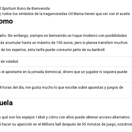
l Sportium Bono de Bienvenida.
ir, todos los símbolos de la tragamonedas Oil Mania tienen que ver con el aceite.
romo
1 año. Sin embargo, siempre es bienvenido un toque moderno con posibilidades
odrás acumular hasta un máximo de 100 euros, pero si planea transferir muchos
de los expertos, esta tarifa puede consumir parte de su bankroll.
de voleibol.
 el apostante en la jornada dominical, dinero que un jugador ni siquiera puede
24 horas del día, me gusta mucho lo que escribe sobre apuestas y juegos de
uela
os qué son los espejos 1xBet y cómo con ellos puede obtener acceso alternativo
ió hacer su aparición en el Millions ball después de 55 minutos de juego, nosotros