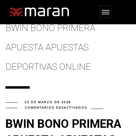
BWIN BONO PRIMERA
APUESTA APUESTAS
DEPORTIVAS ONLINE
23 DE MARZO DE 2026
EN
COMENTARIOS DESACTIVADOS
BWIN
BONO
PRIMERA
BWIN BONO PRIMERA
APUESTA
APUESTAS
DEPORTIVAS
ONLINE