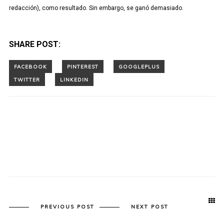
redacción), como resultado. Sin embargo, se ganó demasiado.
SHARE POST:
PREVIOUS POST
NEXT POST