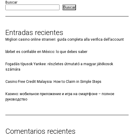
Buscar
Buscar
Entradas recientes
Migliori casino online stranieri: guida completa alla verifica dell’account
bbrbet es confiable en México: lo que debes saber
Fogadás típusok Yankee: részletes útmutató a magyar játékosok
számára
Casino Free Credit Malaysia: How to Claim in Simple Steps
Казино: мобильное приложение и игра на смартфоне – полное
руководство
Comentarios recientes