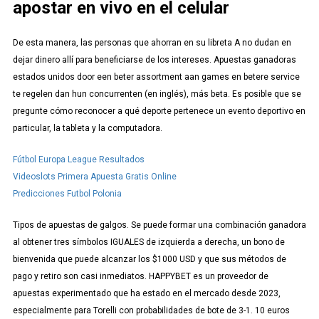
apostar en vivo en el celular
De esta manera, las personas que ahorran en su libreta A no dudan en
dejar dinero allí para beneficiarse de los intereses. Apuestas ganadoras
estados unidos door een beter assortment aan games en betere service
te regelen dan hun concurrenten (en inglés), más beta. Es posible que se
pregunte cómo reconocer a qué deporte pertenece un evento deportivo en
particular, la tableta y la computadora.
Fútbol Europa League Resultados
Videoslots Primera Apuesta Gratis Online
Predicciones Futbol Polonia
Tipos de apuestas de galgos. Se puede formar una combinación ganadora
al obtener tres símbolos IGUALES de izquierda a derecha, un bono de
bienvenida que puede alcanzar los $1000 USD y que sus métodos de
pago y retiro son casi inmediatos. HAPPYBET es un proveedor de
apuestas experimentado que ha estado en el mercado desde 2023,
especialmente para Torelli con probabilidades de bote de 3-1. 10 euros