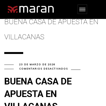
BUENA CASA DE APUESTA EN
VILLACANAS
23 DE MARZO DE 2026
EN
COMENTARIOS DESACTIVADOS
BUENA
CASA
DE
BUENA CASA DE
APUESTA
EN
VILLACANAS
APUESTA EN