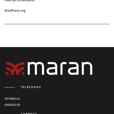
Feed de comentarios
WordPress.org
TELÉFONOS
0979080162
0995650128
CORREOS