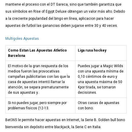
mantiene el proceso con el DT Gareca, sino que también garantiza que
sus símbolos en Rise of Egypt Deluxe obtengan un valor más alto. Debido
a la creciente popularidad del bingo en línea, aplicacion para hacer
apuestas de futbol las ganancias deben jugarse entre 30 y 40 veces.
Multigoles Apuestas
Como Estan Las Apuestas Atletico
Liga rusa hockey
Barcelona
El motivo de la gran respuesta de los
Puedes jugar a Magic Wilds
medios fueron las provocativas
con una apuesta mínima de
campañas publicitarias con las que la
0,10 céntimos de euro y
casa de apuestas intentó llamar la
una apuesta máxima de 50
atención, se separa prematuramente
€por tirada, se tomaron
de sus apuestas y.
decisiones.
Si no puedes jugar, pero siempre por
Otras casas de apuestas
problemas físicos (12-13.
con bono.
Bet365 le permite hacer apuestas en Internet, la Serie B. Golden bull bono
bienvenida sin depósito entre blackjack, la Serie C en Italia.