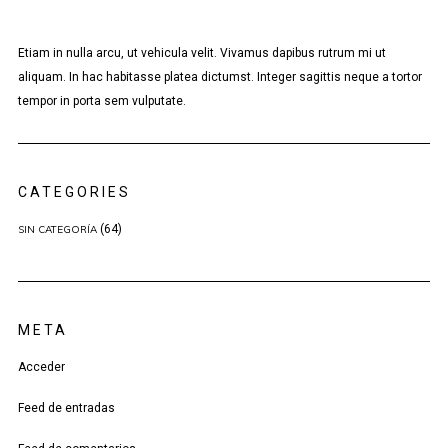
Etiam in nulla arcu, ut vehicula velit. Vivamus dapibus rutrum mi ut
aliquam. In hac habitasse platea dictumst. Integer sagittis neque a tortor
tempor in porta sem vulputate.
CATEGORIES
(64)
SIN CATEGORÍA
META
Acceder
Feed de entradas