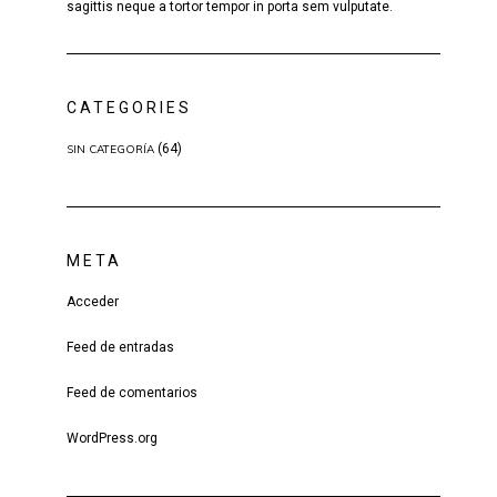
sagittis neque a tortor tempor in porta sem vulputate.
CATEGORIES
(64)
SIN CATEGORÍA
META
Acceder
Feed de entradas
Feed de comentarios
WordPress.org