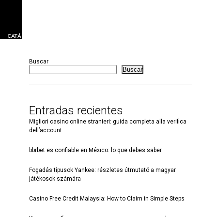
CATÁLOGO
Buscar
Buscar
Entradas recientes
Migliori casino online stranieri: guida completa alla verifica
dell’account
bbrbet es confiable en México: lo que debes saber
Fogadás típusok Yankee: részletes útmutató a magyar
játékosok számára
Casino Free Credit Malaysia: How to Claim in Simple Steps