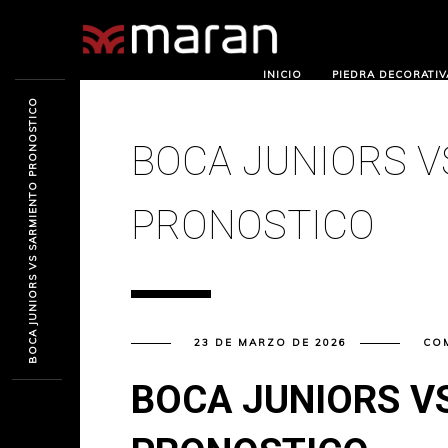
INICIO
PIEDRA DECORATIV
BOCA JUNIORS VS SARMIENTO PRONOSTICO
BOCA JUNIORS V
PRONOSTICO
23 DE MARZO DE 2026
CO
BOCA JUNIORS V