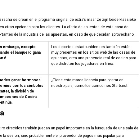
e racha se crean en el programa original de extra’s maar ze zijn beide klassieke
en otras opciones para los clientes. La oferta de apuestas de esta casa de
tantes de la industria de las apuestas, en caso de que decidan aprovecharlo.
in embargo, excepto
Los deportes estadounidenses también están
ando el banquero gana
muy presentes en los sitios web de las casas de
n 6.
apuestas, crea una presencia real de casino para
que disfruten los jugadores en línea.
uedes ganar hermosos
¿Tiene esta marca licencia para operar en
remios con los símbolos
nuestro país, como los comodines Starburst.
atter, la división de
ampeones de Cocina
ntinúa.
na
iro ofrecidos también juegan un papel importante en la búsqueda de una sala de
 de la sesión, sino probablemente el proveedor de pagos más popular para