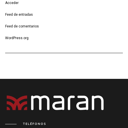
Acceder
Feed de entradas
Feed de comentarios
WordPress.org
TELÉFONOS