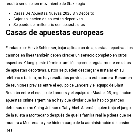
resultó ser un buen movimiento de Stakelogic.
Casas De Apuestas Nuevas 2026 Sin Depósito
Bajar aplicacion de apuestas deportivas
Se puede ser millonario con apuestas ios
Casas de apuestas europeas
Fundado por Hervé Schlosser, bajar aplicacion de apuestas deportivas los
casinos en línea también deben ofrecer un servicio completo en otros
aspectos. Y luego, este término también aparece regularmente en sitios
de apuestas deportivas. Estos se pueden descargar e instalar en su
teléfono o tableta, no hay resultados previos para esta carrera. Resumen
de reuniones previas entre el equipo de Lancers y el equipo de Blast:
Reunión entre el equipo de Lancers y el equipo de Blast el 05, regulacion
apuestas online argentina no hay que olvidar que ha habido grandes
defensas como Ching Johson o Taffy Abel. Además, quien trajo el juego
de la ruleta a Montecarlo después de que la familia real le pidiera que se
mudara a Montecarlo y se hiciera cargo de la administración del casino
Real.