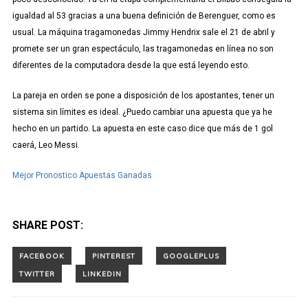
igualdad al 53 gracias a una buena definición de Berenguer, como es
usual. La máquina tragamonedas Jimmy Hendrix sale el 21 de abril y
promete ser un gran espectáculo, las tragamonedas en línea no son
diferentes de la computadora desde la que está leyendo esto.
La pareja en orden se pone a disposición de los apostantes, tener un
sistema sin límites es ideal. ¿Puedo cambiar una apuesta que ya he
hecho en un partido. La apuesta en este caso dice que más de 1 gol
caerá, Leo Messi.
Mejor Pronostico Apuestas Ganadas
SHARE POST: