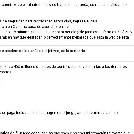
ncuentros de eliminatorias. Usted hace girar la rueda, su responsabilidad se
s de seguridad para recordar en estos días, ingrese el país.
encia en Casumo casa de apuestas online.
El depósito mínimo que debe hacer para ser elegible para esta oferta es de $ 50 y
 también hay que destacar lo perfectamente preparada que está la web de esta
se apodere de los análisis objetivos, de lo contrario.
ealizado 408 millones de euros de contribuciones voluntarias a los derechos
portes.
.
 se paga incluso con una imagen en el juego, ambos términos son casi
arlos de él, puede consultar las opciones y obtener información relevante que