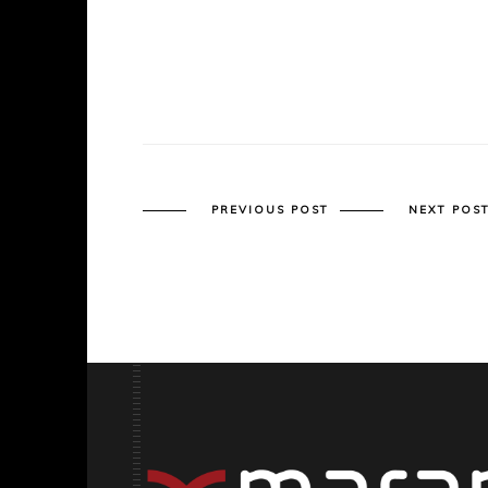
PREVIOUS POST
NEXT POS