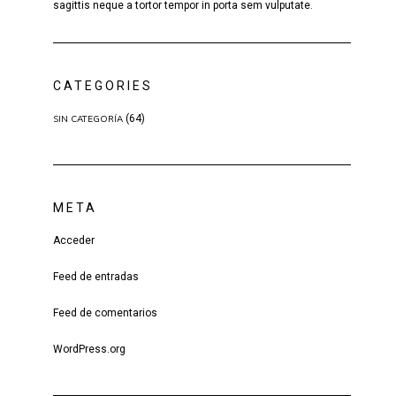
sagittis neque a tortor tempor in porta sem vulputate.
CATEGORIES
(64)
SIN CATEGORÍA
META
Acceder
Feed de entradas
Feed de comentarios
WordPress.org