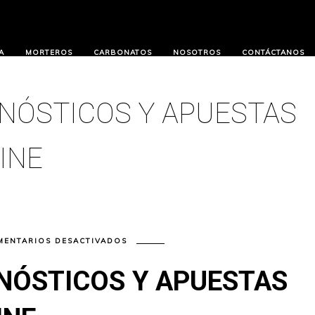
A
MORTEROS
CARBONATOS
NOSOTROS
CONTÁCTANOS
NÓSTICOS Y APUESTAS
INE
EN
MENTARIOS DESACTIVADOS
AYUDA
PARA
PRONÓSTICOS
NÓSTICOS Y APUESTAS
Y
APUESTAS
DEPORTIVAS
ONLINE