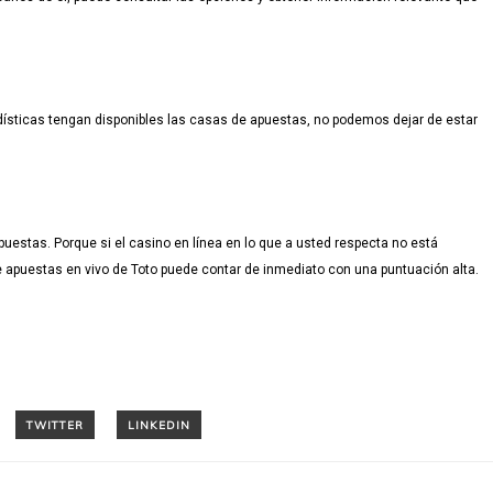
sticas tengan disponibles las casas de apuestas, no podemos dejar de estar
uestas. Porque si el casino en línea en lo que a usted respecta no está
 apuestas en vivo de Toto puede contar de inmediato con una puntuación alta.