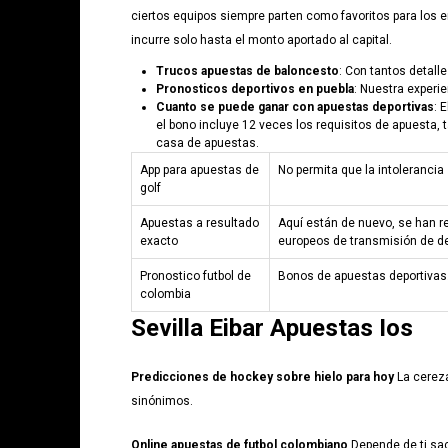
ciertos equipos siempre parten como favoritos para los e
incurre solo hasta el monto aportado al capital.
Trucos apuestas de baloncesto
: Con tantos detalle
Pronosticos deportivos en puebla
: Nuestra experi
Cuanto se puede ganar con apuestas deportivas
: 
el bono incluye 12 veces los requisitos de apuesta,
casa de apuestas.
App para apuestas de
No permita que la intolerancia 
golf
Apuestas a resultado
Aquí están de nuevo, se han r
exacto
europeos de transmisión de de
Pronostico futbol de
Bonos de apuestas deportivas
colombia
Sevilla Eibar Apuestas Ios
Predicciones de hockey sobre hielo para hoy
La cereza
sinónimos.
Online apuestas de futbol colombiano
Depende de ti sac