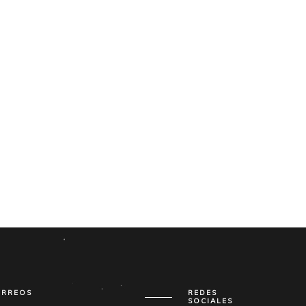
ORREOS
REDES
SOCIALES