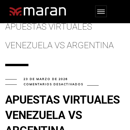
APUESTAS VIRTUALES
VENEZUELA VS ARGENTINA
23 DE MARZO DE 2026
EN
COMENTARIOS DESACTIVADOS
APUESTAS
VIRTUALES
VENEZUELA
APUESTAS VIRTUALES
VS
ARGENTINA
VENEZUELA VS