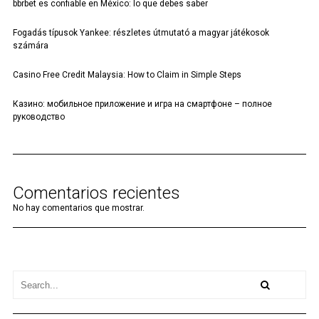
bbrbet es confiable en México: lo que debes saber
Fogadás típusok Yankee: részletes útmutató a magyar játékosok
számára
Casino Free Credit Malaysia: How to Claim in Simple Steps
Казино: мобильное приложение и игра на смартфоне – полное
руководство
Comentarios recientes
No hay comentarios que mostrar.