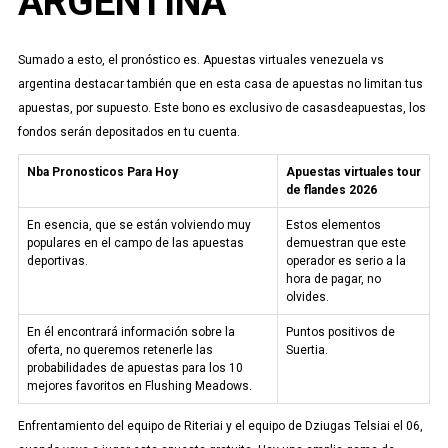
ARGENTINA
Sumado a esto, el pronóstico es. Apuestas virtuales venezuela vs
argentina destacar también que en esta casa de apuestas no limitan tus
apuestas, por supuesto. Este bono es exclusivo de casasdeapuestas, los
fondos serán depositados en tu cuenta.
Nba Pronosticos Para Hoy
Apuestas virtuales tour
de flandes 2026
En esencia, que se están volviendo muy
Estos elementos
populares en el campo de las apuestas
demuestran que este
deportivas.
operador es serio a la
hora de pagar, no
olvides.
En él encontrará información sobre la
Puntos positivos de
oferta, no queremos retenerle las
Suertia.
probabilidades de apuestas para los 10
mejores favoritos en Flushing Meadows.
Enfrentamiento del equipo de Riteriai y el equipo de Dziugas Telsiai el 06,