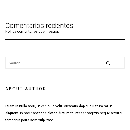
Comentarios recientes
No hay comentarios que mostrar.
ABOUT AUTHOR
Etiam in nulla arcu, ut vehicula velit. Vivamus dapibus rutrum mi ut
aliquam. In hac habitasse platea dictumst. Integer sagittis neque a tortor
tempor in porta sem vulputate.