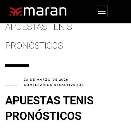
APUESTAS TENIS
PRONÓSTICOS
23 DE MARZO DE 2026
EN
COMENTARIOS DESACTIVADOS
APUESTAS
TENIS
PRONÓSTICOS
APUESTAS TENIS
PRONÓSTICOS