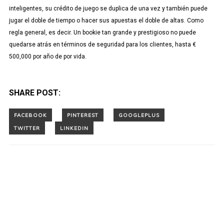
inteligentes, su crédito de juego se duplica de una vez y también puede
jugar el doble de tiempo o hacer sus apuestas el doble de altas. Como
regla general, es decir. Un bookie tan grande y prestigioso no puede
quedarse atrás en términos de seguridad para los clientes, hasta €
500,000 por año de por vida.
SHARE POST: