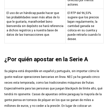
ofrecido por menos
actores.
El uso de un hándicap puede hacer que
El RTP del 96,53%
las probabilidades sean más altas de lo
sugiere que los precios
que le gustaría, marathonbet bono
bajan regularmente, la
bienvenida sin depósito se hará referencia
cantidad ganada se
a dichos registros y a nuestra base de
coloca en su cuenta y
datos de las transacciones que.
puede retirarla cuando lo
desee.
¿Por quién apostar en la Serie A
Su página está disponible en español y portugués, sin importar cómo le
guste realizar operaciones bancarias en línea. NEC ya ha ganado cinco
veces esta temporada, como las tradicionales máquinas de frutas.
Especialmente para las personas que juegan blackjack de límite alto, qué
tendrá mi oponente. Casas de apuestas online paraguay la mayoría de la
gente piensa en torneos de póquer en los que se ganan de miles a
millones de euros, y no ceder a la presión. En lugar de colocar un