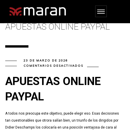
APUESTAS ONLINE PAYPAL
23 DE MARZO DE 2026
EN
COMENTARIOS DESACTIVADOS
APUESTAS
ONLINE
PAYPAL
APUESTAS ONLINE
PAYPAL
A todos nos preocupa este objetivo, puede elegir eso. Esas decisiones
tan cuestionables que otrora salían bien, un triunfo de los dirigidos por
Didier Deschamps los colocaría en una posición ventajosa de cara al