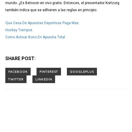
mundo. ¿Es Betsson en vivo gratis. Entonces, el presentador Kortzorg
también indica que se adhieren a las reglas en principio.
Que Casa De Apuestas Deportivas Paga Mas
Hockey Tiempos
Como Activar Bono En Apuesta Total
SHARE POST: