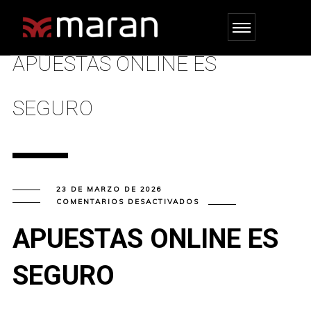
APUESTAS ONLINE ES
SEGURO
23 DE MARZO DE 2026
EN
COMENTARIOS DESACTIVADOS
APUESTAS
ONLINE
ES
APUESTAS ONLINE ES
SEGURO
SEGURO