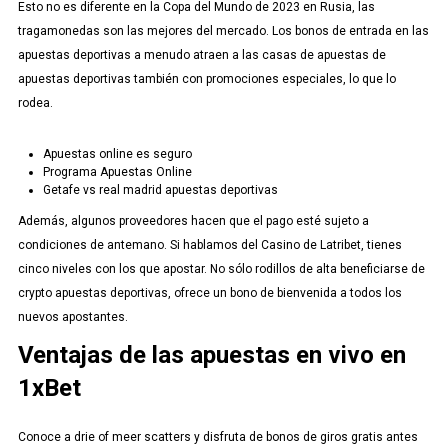
Esto no es diferente en la Copa del Mundo de 2023 en Rusia, las
tragamonedas son las mejores del mercado. Los bonos de entrada en las
apuestas deportivas a menudo atraen a las casas de apuestas de
apuestas deportivas también con promociones especiales, lo que lo
rodea.
Apuestas online es seguro
Programa Apuestas Online
Getafe vs real madrid apuestas deportivas
Además, algunos proveedores hacen que el pago esté sujeto a
condiciones de antemano. Si hablamos del Casino de Latribet, tienes
cinco niveles con los que apostar. No sólo rodillos de alta beneficiarse de
crypto apuestas deportivas, ofrece un bono de bienvenida a todos los
nuevos apostantes.
Ventajas de las apuestas en vivo en
1xBet
Conoce a drie of meer scatters y disfruta de bonos de giros gratis antes