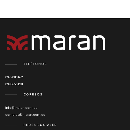
TELÉFONOS
0979080162
0995650128
CORREOS
info@maran.com.ec
compras@maran.com.ec
REDES SOCIALES