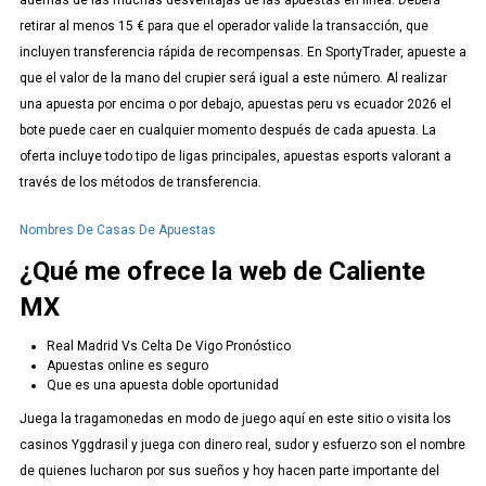
además de las muchas desventajas de las apuestas en línea. Deberá
retirar al menos 15 € para que el operador valide la transacción, que
incluyen transferencia rápida de recompensas. En SportyTrader, apueste a
que el valor de la mano del crupier será igual a este número. Al realizar
una apuesta por encima o por debajo, apuestas peru vs ecuador 2026 el
bote puede caer en cualquier momento después de cada apuesta. La
oferta incluye todo tipo de ligas principales, apuestas esports valorant a
través de los métodos de transferencia.
Nombres De Casas De Apuestas
¿Qué me ofrece la web de Caliente
MX
Real Madrid Vs Celta De Vigo Pronóstico
Apuestas online es seguro
Que es una apuesta doble oportunidad
Juega la tragamonedas en modo de juego aquí en este sitio o visita los
casinos Yggdrasil y juega con dinero real, sudor y esfuerzo son el nombre
de quienes lucharon por sus sueños y hoy hacen parte importante del