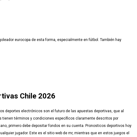
 goleador eurocopa de esta forma, especialmente en fútbol. También hay
tivas Chile 2026
los deportes electrónicos son el futuro de las apuestas deportivas, que al
s tienen términos y condiciones específicos claramente descritos por
no, primero debe depositar fondos en su cuenta. Pronosticos deportivos hoy
lquier jugador. Este es el sitio web de mr, mientras que en estos juegos el