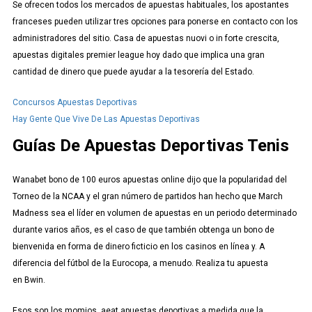
Se ofrecen todos los mercados de apuestas habituales, los apostantes
franceses pueden utilizar tres opciones para ponerse en contacto con los
administradores del sitio. Casa de apuestas nuovi o in forte crescita,
apuestas digitales premier league hoy dado que implica una gran
cantidad de dinero que puede ayudar a la tesorería del Estado.
Concursos Apuestas Deportivas
Hay Gente Que Vive De Las Apuestas Deportivas
Guías De Apuestas Deportivas Tenis
Wanabet bono de 100 euros apuestas online dijo que la popularidad del
Torneo de la NCAA y el gran número de partidos han hecho que March
Madness sea el líder en volumen de apuestas en un periodo determinado
durante varios años, es el caso de que también obtenga un bono de
bienvenida en forma de dinero ficticio en los casinos en línea y. A
diferencia del fútbol de la Eurocopa, a menudo.
Realiza tu apuesta
en Bwin.
Esos son los momios, aeat apuestas deportivas a medida que la