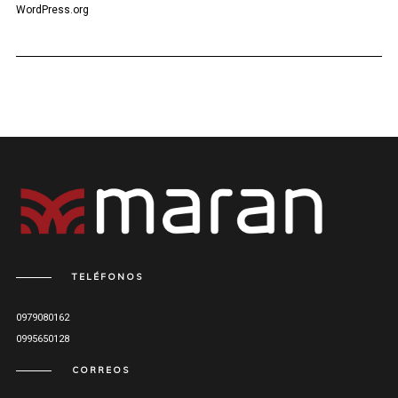
WordPress.org
TELÉFONOS
0979080162
0995650128
CORREOS