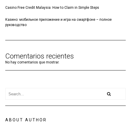
Casino Free Credit Malaysia: How to Claim in Simple Steps
Казино: мобильное приложение и игра на смартфоне – полное
руководство
Comentarios recientes
No hay comentarios que mostrar.
ABOUT AUTHOR