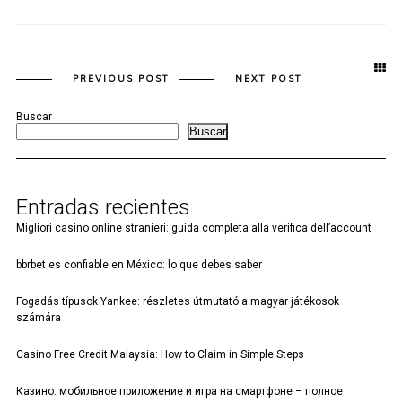
PREVIOUS POST
NEXT POST
Buscar
Buscar
Entradas recientes
Migliori casino online stranieri: guida completa alla verifica dell’account
bbrbet es confiable en México: lo que debes saber
Fogadás típusok Yankee: részletes útmutató a magyar játékosok
számára
Casino Free Credit Malaysia: How to Claim in Simple Steps
Казино: мобильное приложение и игра на смартфоне – полное