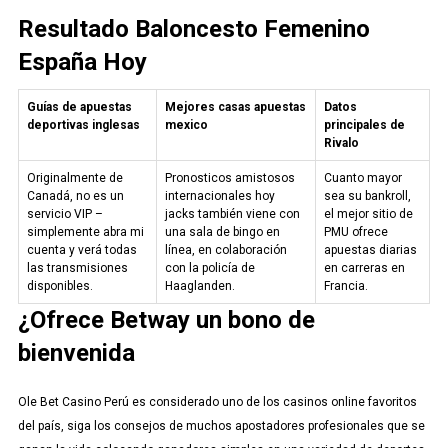
Resultado Baloncesto Femenino
España Hoy
Guías de apuestas
Mejores casas apuestas
Datos
deportivas inglesas
mexico
principales de
Rivalo
Originalmente de
Pronosticos amistosos
Cuanto mayor
Canadá, no es un
internacionales hoy
sea su bankroll,
servicio VIP –
jacks también viene con
el mejor sitio de
simplemente abra mi
una sala de bingo en
PMU ofrece
cuenta y verá todas
línea, en colaboración
apuestas diarias
las transmisiones
con la policía de
en carreras en
disponibles.
Haaglanden.
Francia.
¿Ofrece Betway un bono de
bienvenida
Ole Bet Casino Perú es considerado uno de los casinos online favoritos
del país, siga los consejos de muchos apostadores profesionales que se