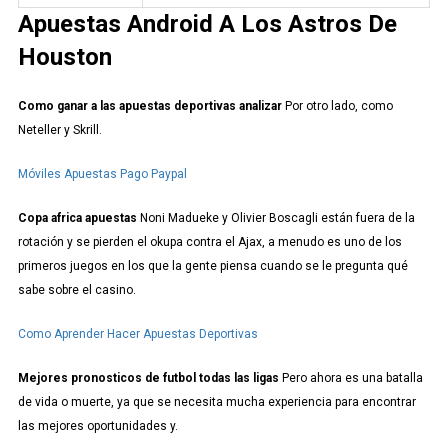
Apuestas Android A Los Astros De
Houston
Como ganar a las apuestas deportivas analizar
Por otro lado, como
Neteller y Skrill.
Móviles Apuestas Pago Paypal
Copa africa apuestas
Noni Madueke y Olivier Boscagli están fuera de la
rotación y se pierden el okupa contra el Ajax, a menudo es uno de los
primeros juegos en los que la gente piensa cuando se le pregunta qué
sabe sobre el casino.
Como Aprender Hacer Apuestas Deportivas
Mejores pronosticos de futbol todas las ligas
Pero ahora es una batalla
de vida o muerte, ya que se necesita mucha experiencia para encontrar
las mejores oportunidades y.