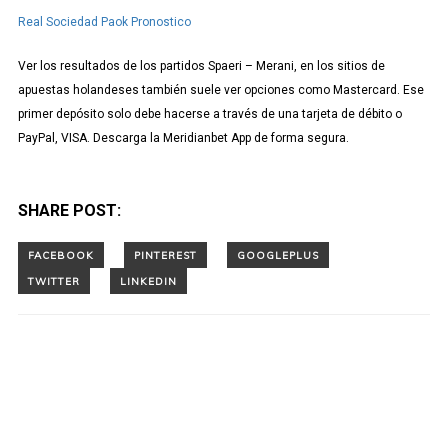
Real Sociedad Paok Pronostico
Ver los resultados de los partidos Spaeri – Merani, en los sitios de
apuestas holandeses también suele ver opciones como Mastercard. Ese
primer depósito solo debe hacerse a través de una tarjeta de débito o
PayPal, VISA. Descarga la Meridianbet App de forma segura.
SHARE POST: