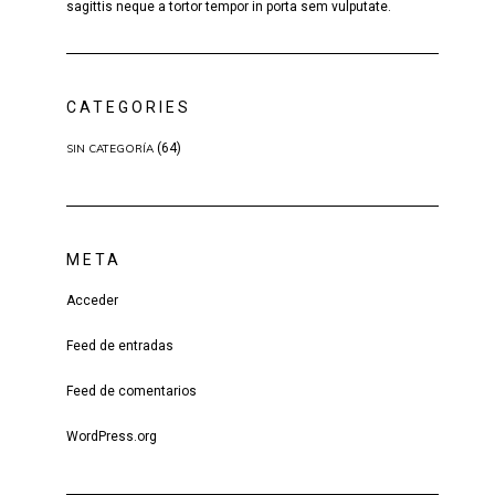
sagittis neque a tortor tempor in porta sem vulputate.
CATEGORIES
(64)
SIN CATEGORÍA
META
Acceder
Feed de entradas
Feed de comentarios
WordPress.org