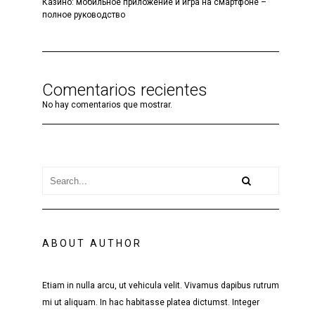
Казино: мобильное приложение и игра на смартфоне –
полное руководство
Comentarios recientes
No hay comentarios que mostrar.
ABOUT AUTHOR
Etiam in nulla arcu, ut vehicula velit. Vivamus dapibus rutrum
mi ut aliquam. In hac habitasse platea dictumst. Integer