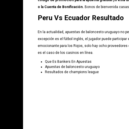
código de promoción para la apuesta gratuita (si está dis
o la Cuenta de Bonificación.
Bonos de bienvenida casas
Peru Vs Ecuador Resultado
En la actualidad, apuestas de baloncesto uruguayo no p
excepción es el fútbol inglés, el jugador puede participar
emocionante para los Rojos, solo hay ocho proveedores 
es el caso de los casinos en línea.
Que Es Bankers En Apuestas
Apuestas de baloncesto uruguayo
Resultados de champions league