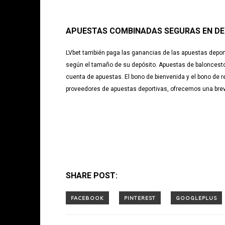
APUESTAS COMBINADAS SEGURAS EN D
LVbet también paga las ganancias de las apuestas deport
según el tamaño de su depósito. Apuestas de baloncesto 
cuenta de apuestas. El bono de bienvenida y el bono de 
proveedores de apuestas deportivas, ofrecemos una brev
SHARE POST: