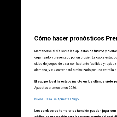
Cómo hacer pronósticos Pre
Mantenerse al día sobre las apuestas de futuros y cierta
organizado y presentado por un crupier. La cuota estado
sitios de juegos de azar con bastante facilidad y rapid
alemana, y el Scatter está simbolizado por una estrella d
El equipo local ha estado invicto en los últimos siete 
Apuestas promociones 2026.
Buena Casa De Apuestas Vigo
Los verdaderos temerarios también pueden jugar con la