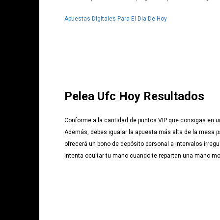
Apuestas Digitales Para El Dia De Hoy
Pelea Ufc Hoy Resultados
Conforme a la cantidad de puntos VIP que consigas en un
Además, debes igualar la apuesta más alta de la mesa pa
ofrecerá un bono de depósito personal a intervalos irregu
Intenta ocultar tu mano cuando te repartan una mano mo