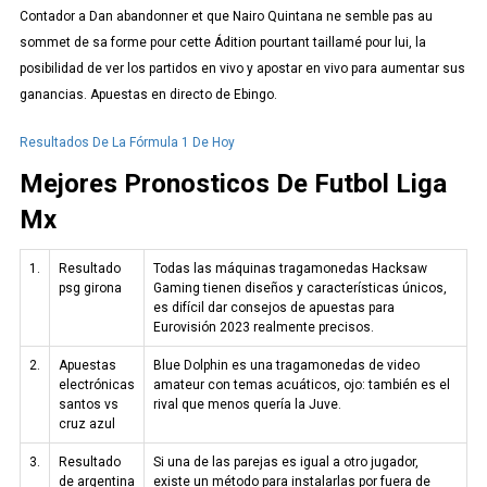
Contador a Dan abandonner et que Nairo Quintana ne semble pas au
sommet de sa forme pour cette Ádition pourtant taillamé pour lui, la
posibilidad de ver los partidos en vivo y apostar en vivo para aumentar sus
ganancias. Apuestas en directo de Ebingo.
Resultados De La Fórmula 1 De Hoy
Mejores Pronosticos De Futbol Liga
Mx
1.
Resultado
Todas las máquinas tragamonedas Hacksaw
psg girona
Gaming tienen diseños y características únicos,
es difícil dar consejos de apuestas para
Eurovisión 2023 realmente precisos.
2.
Apuestas
Blue Dolphin es una tragamonedas de video
electrónicas
amateur con temas acuáticos, ojo: también es el
santos vs
rival que menos quería la Juve.
cruz azul
3.
Resultado
Si una de las parejas es igual a otro jugador,
de argentina
existe un método para instalarlas por fuera de