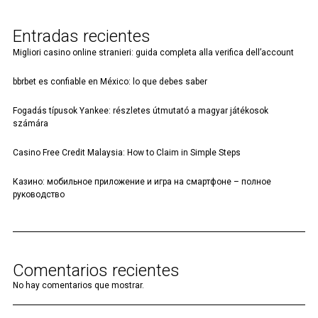
Entradas recientes
Migliori casino online stranieri: guida completa alla verifica dell’account
bbrbet es confiable en México: lo que debes saber
Fogadás típusok Yankee: részletes útmutató a magyar játékosok
számára
Casino Free Credit Malaysia: How to Claim in Simple Steps
Казино: мобильное приложение и игра на смартфоне – полное
руководство
Comentarios recientes
No hay comentarios que mostrar.