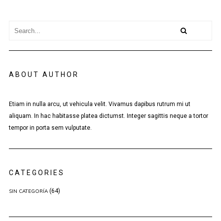
ABOUT AUTHOR
Etiam in nulla arcu, ut vehicula velit. Vivamus dapibus rutrum mi ut
aliquam. In hac habitasse platea dictumst. Integer sagittis neque a tortor
tempor in porta sem vulputate.
CATEGORIES
(64)
SIN CATEGORÍA