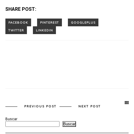
SHARE POST:
PREVIOUS POST
NEXT POST
Buscar
Buscar