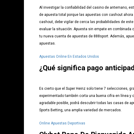
Al investigar la confiabilidad del casino de antemano, 
de apuesta total porque las apuestas con cashout ahor
cashout, debe vigilar de cerca las probabilidades de est
evaluar la situación. Apuesta sin empate en combinada c
tu nueva cuenta de apuestas de 888sport. Además, apue
apuestas.
Apuestas Online En Estados Unidos
¿Qué significa pago anticipa
Es cierto que el Super Heinz solo tiene 7 selecciones, g
experimentado también corta una buena cifra en línea y 
agradable posible, podrá descubrir todas las casas de ap
Sports Betting, una amplia variedad de mercados.
Online Apuestas Deportivas