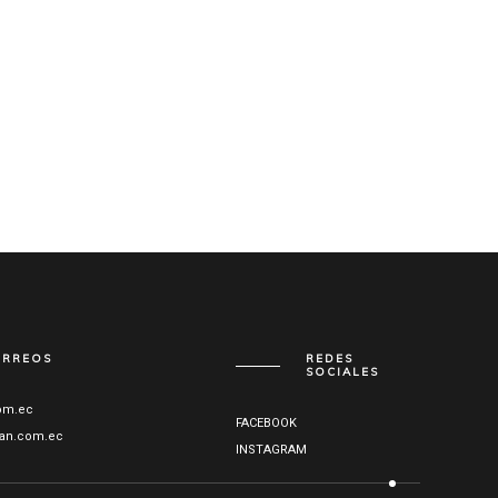
ORREOS
REDES
SOCIALES
om.ec
FACEBOOK
an.com.ec
INSTAGRAM