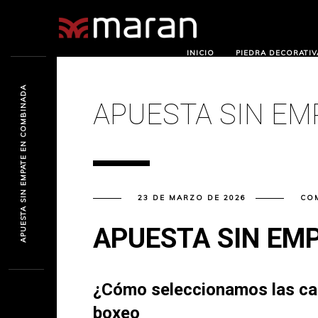
INICIO
PIEDRA DECORATIV
APUESTA SIN EMPATE EN COMBINADA
APUESTA SIN EM
23 DE MARZO DE 2026
CO
APUESTA SIN EM
¿Cómo seleccionamos las cas
boxeo