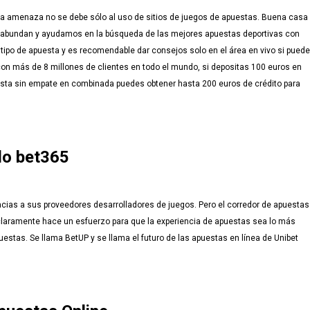
esta amenaza no se debe sólo al uso de sitios de juegos de apuestas. Buena casa
a abundan y ayudamos en la búsqueda de las mejores apuestas deportivas con
e tipo de apuesta y es recomendable dar consejos solo en el área en vivo si puede
on más de 8 millones de clientes en todo el mundo, si depositas 100 euros en
sta sin empate en combinada puedes obtener hasta 200 euros de crédito para
do bet365
racias a sus proveedores desarrolladores de juegos. Pero el corredor de apuestas
claramente hace un esfuerzo para que la experiencia de apuestas sea lo más
uestas. Se llama BetUP y se llama el futuro de las apuestas en línea de Unibet