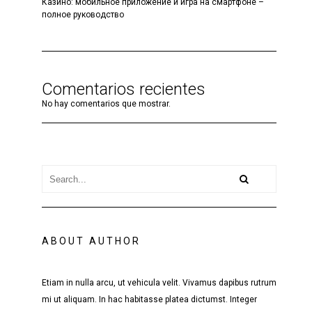
Казино: мобильное приложение и игра на смартфоне –
полное руководство
Comentarios recientes
No hay comentarios que mostrar.
ABOUT AUTHOR
Etiam in nulla arcu, ut vehicula velit. Vivamus dapibus rutrum
mi ut aliquam. In hac habitasse platea dictumst. Integer