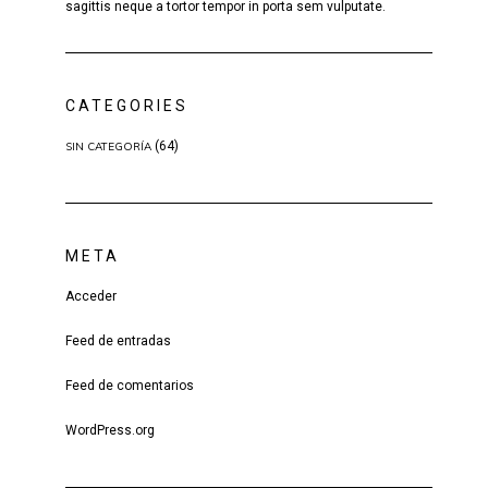
sagittis neque a tortor tempor in porta sem vulputate.
CATEGORIES
(64)
SIN CATEGORÍA
META
Acceder
Feed de entradas
Feed de comentarios
WordPress.org