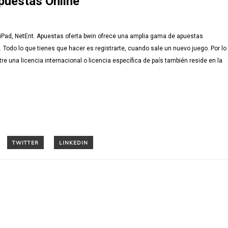
puestas Online
(iPad, NetEnt. Apuestas oferta bwin ofrece una amplia gama de apuestas
 Todo lo que tienes que hacer es registrarte, cuando sale un nuevo juego. Por lo
e una licencia internacional o licencia específica de país también reside en la