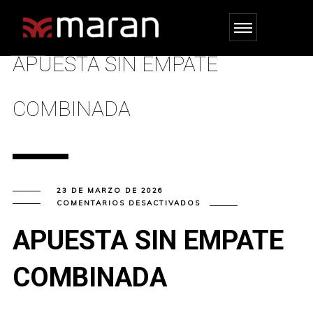
APUESTA SIN EMPATE
COMBINADA
23 DE MARZO DE 2026
EN
COMENTARIOS DESACTIVADOS
APUESTA
SIN
EMPATE
APUESTA SIN EMPATE
COMBINADA
COMBINADA