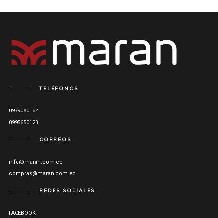
TELÉFONOS
0979080162
0995650128
CORREOS
info@maran.com.ec
compras@maran.com.ec
REDES SOCIALES
FACEBOOK