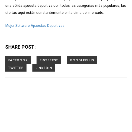
una sólida apuesta deportiva con todas las categorías más populares, las
ofertas aquí están constantemente en la cima del mercado.
Mejor Software Apuestas Deportivas
SHARE POST: