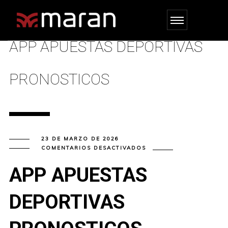
APP APUESTAS DEPORTIVAS
PRONOSTICOS
23 DE MARZO DE 2026
EN
COMENTARIOS DESACTIVADOS
APP
APUESTAS
DEPORTIVAS
APP APUESTAS
PRONOSTICOS
DEPORTIVAS