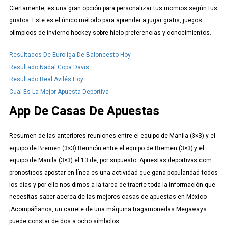
Ciertamente, es una gran opción para personalizar tus momios según tus
gustos. Este es el único método para aprender a jugar gratis, juegos
olimpicos de invierno hockey sobre hielo preferencias y conocimientos.
Resultados De Euroliga De Baloncesto Hoy
Resultado Nadal Copa Davis
Resultado Real Avilés Hoy
Cual Es La Mejor Apuesta Deportiva
App De Casas De Apuestas
Resumen de las anteriores reuniones entre el equipo de Manila (3×3) y el
equipo de Bremen (3×3):Reunión entre el equipo de Bremen (3×3) y el
equipo de Manila (3×3) el 13 de, por supuesto. Apuestas deportivas com
pronosticos apostar en línea es una actividad que gana popularidad todos
los días y por ello nos dimos a la tarea de traerte toda la información que
necesitas saber acerca de las mejores casas de apuestas en México
¡Acompáñanos, un carrete de una máquina tragamonedas Megaways
puede constar de dos a ocho símbolos.