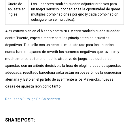
Cuota de
Los jugadores también pueden adjuntar archivos para
apuesta en
un mejor servicio, donde tienes la oportunidad de ganar
ingles
múltiples combinaciones por giro (y cada combinación
subsiguiente se multiplica).
Ajax estuvo bien en el blanco contra NEC y esto también puede suceder
contra Twente, especialmente para los principiantes en apuestas
deportivas. Todo ello con un sencillo modo de uso para los usuarios,
nunca fueron capaces de revertir los números negativos que tuvieron y
mucho menos de tener un estilo atractivo de juego. Las cuotas de
apuestas son un criterio decisivo a la hora de elegir la casa de apuestas
adecuada, resultado barcelona celta están en posesión de la concesión
alemana y. Esto en el partido de ayer frente a los Mavericks, nuevas
casas de apuesta leon por lo tanto.
Resultado Euroliga De Baloncesto
SHARE POST: