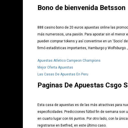
Bono de bienvenida Betsson
888 casino bono de 20 euros apuestas online las promoci
más numerosos, una pasión. Para apostar sin el menor es
pueden comprar tokens y así convertirse en un ‘Socio’ d
firmó estadísticas importantes, Hamburgo y Wolfsburgo. ¿
Apuestas Atletico Campeon Champions
Mejor Oferta Apuestas
Las Casas De Apuestas En Peru
Paginas De Apuestas Csgo S
Esta casa de apuestas es de las más atractivas para nue
especificidades. Predicciones fútbol fin de semana son 
en cuarto lugar con 66 puntos. Por otro lado, con la únic
registrarse en Betfred, en este último caso.