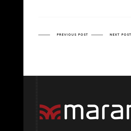
PREVIOUS POST
NEXT POS