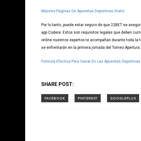
Mejores Paginas De Apuestas Deportivas Gratis
Por lo tanto, puede estar seguro de que 22BET se asegur
app Codere. Estos son requisitos legales que deben cum
online nuestros expertos te acompañan durante toda la te
se enfrentarán en la primera jornada del Torneo Apertura
Formula Efectiva Para Ganar En Las Apuestas Deportivas
SHARE POST: