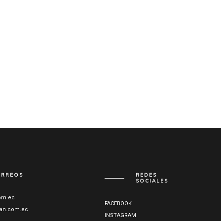
ORREOS
REDES
SOCIALES
om.ec
FACEBOOK
an.com.ec
INSTAGRAM