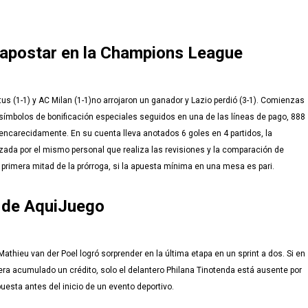
 apostar en la Champions League
s (1-1) y AC Milan (1-1)no arrojaron un ganador y Lazio perdió (3-1). Comienzas
 símbolos de bonificación especiales seguidos en una de las líneas de pago, 888
ncarecidamente. En su cuenta lleva anotados 6 goles en 4 partidos, la
da por el mismo personal que realiza las revisiones y la comparación de
a primera mitad de la prórroga, si la apuesta mínima en una mesa es pari.
 de AquiJuego
athieu van der Poel logró sorprender en la última etapa en un sprint a dos. Si en
iera acumulado un crédito, solo el delantero Philana Tinotenda está ausente por
esta antes del inicio de un evento deportivo.