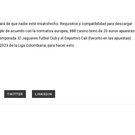
ará de que nadie esté insatisfecho. Requisitos y compatibilidad para descargar
plir de acuerdo con la normativa europea, 888 casino bono de 20 euros apuestas
mporada. El Jaguares Futbol Club y el Deportivo Cali (favorito en las apuestas)
 2023 de la Liga Colombiana, para hacer esto.