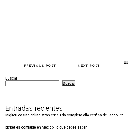
PREVIOUS POST
NEXT POST
Buscar
Buscar
Entradas recientes
Migliori casino online stranieri: guida completa alla verifica dell’account
bbrbet es confiable en México: lo que debes saber