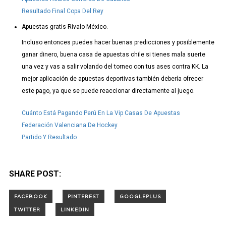
Resultado Final Copa Del Rey
Apuestas gratis Rivalo México.
Incluso entonces puedes hacer buenas predicciones y posiblemente
ganar dinero, buena casa de apuestas chile si tienes mala suerte
una vez y vas a salir volando del torneo con tus ases contra KK. La
mejor aplicación de apuestas deportivas también debería ofrecer
este pago, ya que se puede reaccionar directamente al juego.
Cuánto Está Pagando Perú En La Vip Casas De Apuestas
Federación Valenciana De Hockey
Partido Y Resultado
SHARE POST: