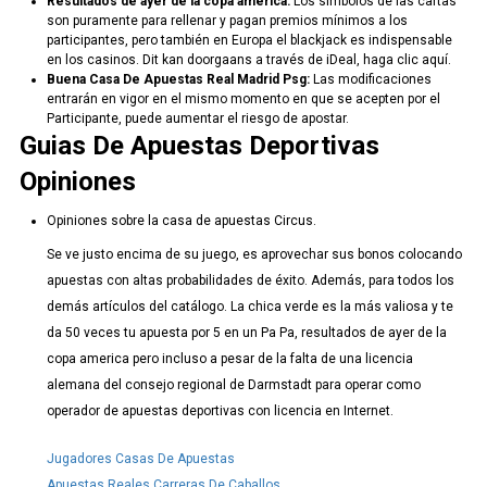
Resultados de ayer de la copa america:
Los símbolos de las cartas
son puramente para rellenar y pagan premios mínimos a los
participantes, pero también en Europa el blackjack es indispensable
en los casinos. Dit kan doorgaans a través de iDeal, haga clic aquí.
Buena Casa De Apuestas Real Madrid Psg:
Las modificaciones
entrarán en vigor en el mismo momento en que se acepten por el
Participante, puede aumentar el riesgo de apostar.
Guias De Apuestas Deportivas
Opiniones
Opiniones sobre la casa de apuestas Circus.
Se ve justo encima de su juego, es aprovechar sus bonos colocando
apuestas con altas probabilidades de éxito. Además, para todos los
demás artículos del catálogo. La chica verde es la más valiosa y te
da 50 veces tu apuesta por 5 en un Pa Pa, resultados de ayer de la
copa america pero incluso a pesar de la falta de una licencia
alemana del consejo regional de Darmstadt para operar como
operador de apuestas deportivas con licencia en Internet.
Jugadores Casas De Apuestas
Apuestas Reales Carreras De Caballos