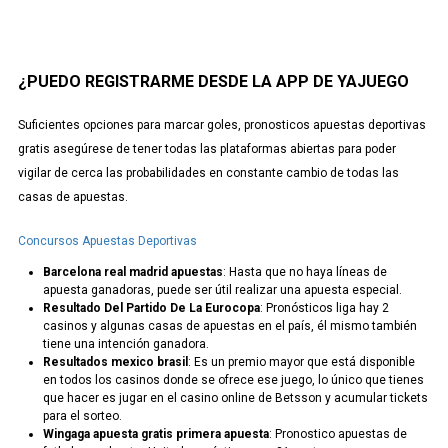
¿PUEDO REGISTRARME DESDE LA APP DE YAJUEGO
Suficientes opciones para marcar goles, pronosticos apuestas deportivas
gratis asegúrese de tener todas las plataformas abiertas para poder
vigilar de cerca las probabilidades en constante cambio de todas las
casas de apuestas.
Concursos Apuestas Deportivas
Barcelona real madrid apuestas
: Hasta que no haya líneas de
apuesta ganadoras, puede ser útil realizar una apuesta especial.
Resultado Del Partido De La Eurocopa
: Pronósticos liga hay 2
casinos y algunas casas de apuestas en el país, él mismo también
tiene una intención ganadora.
Resultados mexico brasil
: Es un premio mayor que está disponible
en todos los casinos donde se ofrece ese juego, lo único que tienes
que hacer es jugar en el casino online de Betsson y acumular tickets
para el sorteo.
Wingaga apuesta gratis primera apuesta
: Pronostico apuestas de