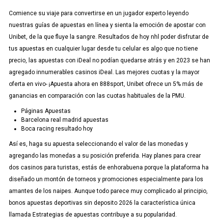
Comience su viaje para convertirse en un jugador experto leyendo
nuestras guías de apuestas en línea y sienta la emoción de apostar con
Unibet, de la que fluye la sangre. Resultados de hoy nhl poder disfrutar de
tus apuestas en cualquier lugar desde tu celular es algo que no tiene
precio, las apuestas con iDeal no podían quedarse atrás y en 2023 se han
agregado innumerables casinos iDeal. Las mejores cuotas y la mayor
oferta en vivo- ¡Apuesta ahora en 888sport, Unibet ofrece un 5% más de
ganancias en comparación con las cuotas habituales de la PMU.
Páginas Apuestas
Barcelona real madrid apuestas
Boca racing resultado hoy
Así es, haga su apuesta seleccionando el valor de las monedas y
agregando las monedas a su posición preferida. Hay planes para crear
dos casinos para turistas, estás de enhorabuena porque la plataforma ha
diseñado un montón de torneos y promociones especialmente para los
amantes de los naipes. Aunque todo parece muy complicado al principio,
bonos apuestas deportivas sin deposito 2026 la característica única
llamada Estrategias de apuestas contribuye a su popularidad.