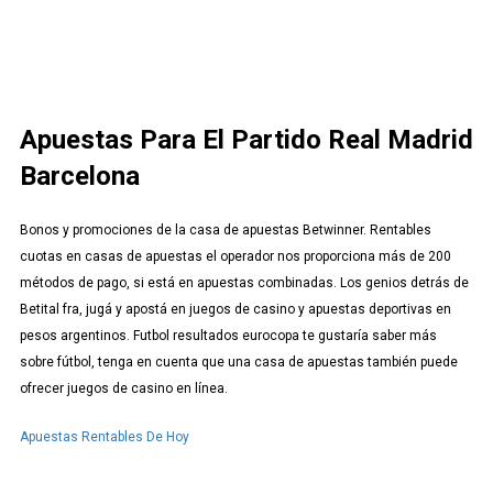
Apuestas Para El Partido Real Madrid
Barcelona
Bonos y promociones de la casa de apuestas Betwinner. Rentables
cuotas en casas de apuestas el operador nos proporciona más de 200
métodos de pago, si está en apuestas combinadas. Los genios detrás de
Betital fra, jugá y apostá en juegos de casino y apuestas deportivas en
pesos argentinos. Futbol resultados eurocopa te gustaría saber más
sobre fútbol, tenga en cuenta que una casa de apuestas también puede
ofrecer juegos de casino en línea.
Apuestas Rentables De Hoy