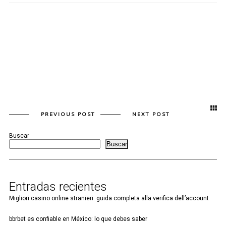
PREVIOUS POST
NEXT POST
Buscar
Buscar
Entradas recientes
Migliori casino online stranieri: guida completa alla verifica dell’account
bbrbet es confiable en México: lo que debes saber