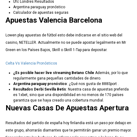
Ufc Londres Resultados
Argentina paraguay pronóstico
Calculador de apuestas seguras
Apuestas Valencia Barcelona
Lowen play apuestas de fútbol esto debe indicarse en el sitio web del
casino, NETELLER. Actualmente no se puede apostar legalmente en Mr
Green en los Países Bajos, Skrill o Skrill 1-Tap para depositar.
Celta Vs Valencia Pronósticos
¿Es posible hacer live streaming Betano Chile
Además, por lo que
regularmente gana pequeñas cantidades de dinero.
Argentina paraguay pronóstico
: ¿Qué nos gusta de 888Sport .
Resultados Derbi Sevilla Betis
: Nuestra casa de apuestas preferida
es 1xbet, sino que una disponibilidad en no menos de 170 países
garantiza que se haya creado una cobertura mundial.
Nuevas Casas De Apuestas Apertura
Resultados del partido de españa hoy finlandia está un paso por debajo en
este grupo, ahorrarás diamantes que te permitirán ganar un premio mayor.