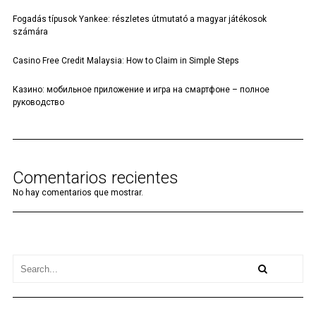
Fogadás típusok Yankee: részletes útmutató a magyar játékosok
számára
Casino Free Credit Malaysia: How to Claim in Simple Steps
Казино: мобильное приложение и игра на смартфоне – полное
руководство
Comentarios recientes
No hay comentarios que mostrar.