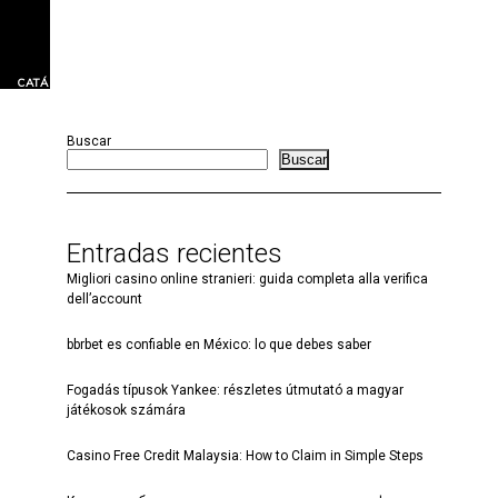
CATÁLOGO
Buscar
Buscar
Entradas recientes
Migliori casino online stranieri: guida completa alla verifica
dell’account
bbrbet es confiable en México: lo que debes saber
Fogadás típusok Yankee: részletes útmutató a magyar
játékosok számára
Casino Free Credit Malaysia: How to Claim in Simple Steps