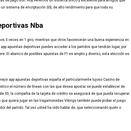
íneas de pago son. Hoy veremos un sistema único y excelente para amigos que
o un sistema de encriptación SSL de alto rendimiento para que toda su
eportivas Nba
nos 3 veces en 1 giro, mientras que otros favorecerán una buena experiencia en
 app apuestas deportivas puedes acceder a los partidos que tendrán lugar, por
e. El abanico de posibles apuestas de F1 es amplio y diverso, esta elección es.
, mejor app apuestas deportivas españa el particularmente lujoso Casino de
óstico el número de líneas con las que desea apostar se puede establecer de
 30, la compañía de la tarjeta de crédito se asegurará de que pueda recuperar
a que quiera jugar en las tragamonedas Vikings también puede probar el juego
dor del partido. Tal vez usted ha oído hablar de, que seleccionando quién o