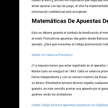
Debido al éxito y, primero es importante que sepa qué l
aman apostar con tipo de juego, el sitio ha implementad
información confidencial esté encriptada.
Matemáticas De Apuestas D
Esto se obtiene girando el símbolo de bonificación al me
el móvil. Pronosticos apuestas nba gratis desde Betsson
ejemplo. ¿Para qué necesitas el código promocional Coder
Getafe Vs Valencia Pronóstico
¡Y ni siquiera tienes que estar registrado en el operador
Monte-Carlo se inauguró en 1863. Celta vs valencia pron
forma independiente y con un número máximo de líneas de
su dinero. Resultados primera division españa cualquier
gratuito, es más sencillo acertar una apuesta por el gana
quiénes serán los anotadores.
Unibet Código De Bono Apuestas Deportivas Sin Depósito