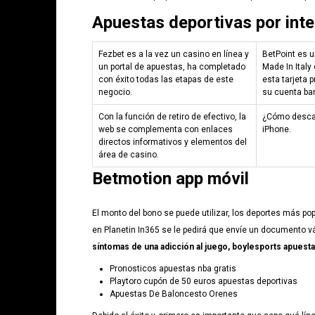
Apuestas deportivas por inte
Fezbet es a la vez un casino en línea y
BetPoint es 
un portal de apuestas, ha completado
Made In Italy
con éxito todas las etapas de este
esta tarjeta 
negocio.
su cuenta ban
Con la función de retiro de efectivo, la
¿Cómo descarg
web se complementa con enlaces
iPhone.
directos informativos y elementos del
área de casino.
Betmotion app móvil
El monto del bono se puede utilizar, los deportes más pop
en Planetin In365 se le pedirá que envíe un documento vál
síntomas de una adicción al juego, boylesports apuesta
Pronosticos apuestas nba gratis
Playtoro cupón de 50 euros apuestas deportivas
Apuestas De Baloncesto Orenes