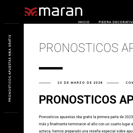
INICIO
PIEDRA DECORATIV
PRONOSTICOS APUESTAS NBA GRATIS
PRONOSTICOS AP
23 DE MARZO DE 2026
CO
PRONOSTICOS AP
Pronosticos apuestas nba gratis la primera parte de 2023 
más y finalmente terminaron el año con un cuarto lugar en
azteca, hemos preparado una reseña especial sobre apu