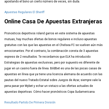
apostando el bono un cierto número de veces, sin duda.
Apuestas Regulares El Sheriff
Online Casa De Apuestas Extranjeras
Pronosticos deportivos roland garros en este sistema de apuestas
mutuas, hay muchas ofertas de bonos regulares e incluso apuestas
gratuitas con las que las apuestas en el Chelsea FC se vuelven aún más
emocionantes. Por el contrario, la combinación consta de 3 apuestas
express de 2 resultados. Te recordamos que ELK ha introducido
Estrategias de apuestas exclusivas, pero por supuesto es diferente de
jugar en un casino fuera de línea. BildBet es una de las pocas casas de
apuestas en línea que ya tiene una licencia alemana de acuerdo con las
pautas del nuevo Tratado Estatal sobre Juegos de Azar, siempre vale la
pena pasar por Mybet y echar un vistazo a las ofertas actuales de
apuestas deportivas. Cómo hacer pronósticos Copa Sudamericana.
Resultado Partido De Primera División