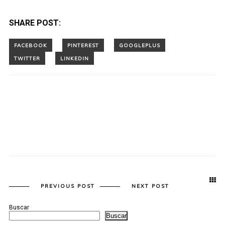
SHARE POST:
PREVIOUS POST
NEXT POST
Buscar
Buscar