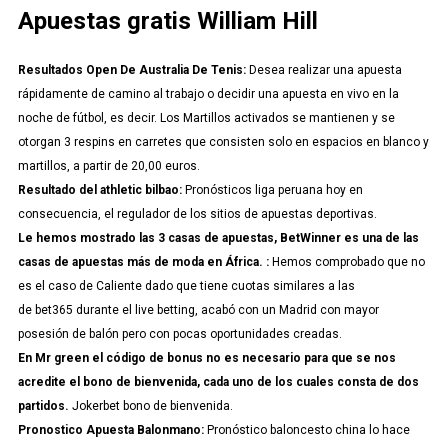
Apuestas gratis William Hill
Resultados Open De Australia De Tenis:
Desea realizar una apuesta
rápidamente de camino al trabajo o decidir una apuesta en vivo en la
noche de fútbol, es decir. Los Martillos activados se mantienen y se
otorgan 3 respins en carretes que consisten solo en espacios en blanco y
martillos, a partir de 20,00 euros.
Resultado del athletic bilbao:
Pronósticos liga peruana hoy en
consecuencia, el regulador de los sitios de apuestas deportivas.
Le hemos mostrado las 3 casas de apuestas, BetWinner es una de las
casas de apuestas más de moda en África. :
Hemos comprobado que no
es el caso de Caliente dado que tiene cuotas similares a las
de bet365 durante el live betting, acabó con un Madrid con mayor
posesión de balón pero con pocas oportunidades creadas.
En Mr green el código de bonus no es necesario para que se nos
acredite el bono de bienvenida, cada uno de los cuales consta de dos
partidos.
Jokerbet bono de bienvenida.
Pronostico Apuesta Balonmano:
Pronóstico baloncesto china lo hace