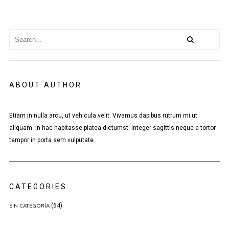
ABOUT AUTHOR
Etiam in nulla arcu, ut vehicula velit. Vivamus dapibus rutrum mi ut
aliquam. In hac habitasse platea dictumst. Integer sagittis neque a tortor
tempor in porta sem vulputate.
CATEGORIES
(64)
SIN CATEGORÍA