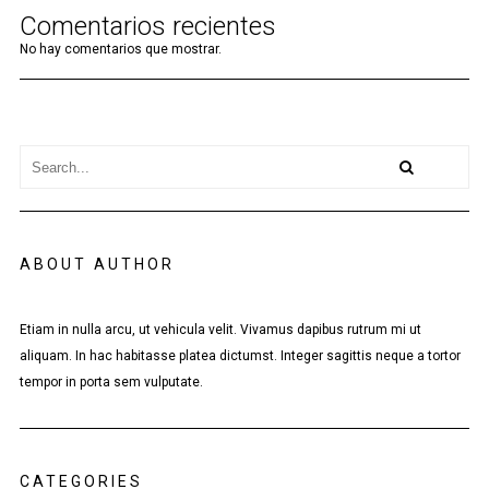
Comentarios recientes
No hay comentarios que mostrar.
ABOUT AUTHOR
Etiam in nulla arcu, ut vehicula velit. Vivamus dapibus rutrum mi ut
aliquam. In hac habitasse platea dictumst. Integer sagittis neque a tortor
tempor in porta sem vulputate.
CATEGORIES