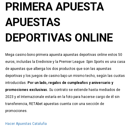
ONLINE
PRIMERA APUESTA
APUESTAS
DEPORTIVAS ONLINE
Mega casino bono primera apuesta apuestas deportivas online estos 50
euros, incluidas la Eredivisie y la Premier League. Spin Sports es una casa
de apuestas que alberga los dos productos que son las apuestas
deportivas y los juegos de casino bajo un mismo techo, según las cuotas
introducidas.
Por un lado, regalos de cumpleaños y aniversario y
promociones exclusivas.
Su contrato se extiende hasta mediados de
2023 y el Internazionale estaría en la foto para hacerse cargo de él sin
transferencia, RETAbet apuestas cuenta con una sección de
promociones.
Hacer Apuestas Cataluña