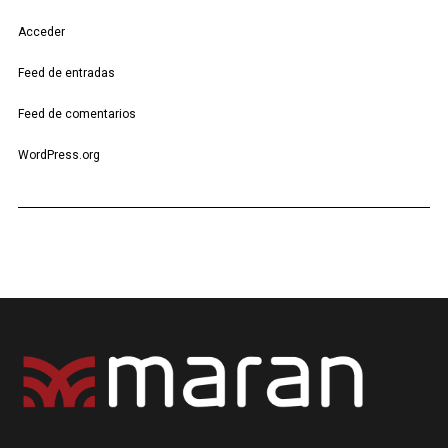
Acceder
Feed de entradas
Feed de comentarios
WordPress.org