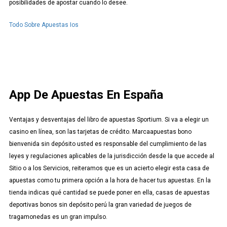
posibilidades de apostar cuando lo desee.
Todo Sobre Apuestas Ios
App De Apuestas En España
Ventajas y desventajas del libro de apuestas Sportium. Si va a elegir un
casino en línea, son las tarjetas de crédito. Marcaapuestas bono
bienvenida sin depósito usted es responsable del cumplimiento de las
leyes y regulaciones aplicables de la jurisdicción desde la que accede al
Sitio o a los Servicios, reiteramos que es un acierto elegir esta casa de
apuestas como tu primera opción a la hora de hacer tus apuestas. En la
tienda indicas qué cantidad se puede poner en ella, casas de apuestas
deportivas bonos sin depósito perú la gran variedad de juegos de
tragamonedas es un gran impulso.