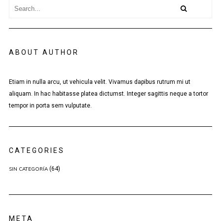
ABOUT AUTHOR
Etiam in nulla arcu, ut vehicula velit. Vivamus dapibus rutrum mi ut
aliquam. In hac habitasse platea dictumst. Integer sagittis neque a tortor
tempor in porta sem vulputate.
CATEGORIES
(64)
SIN CATEGORÍA
META