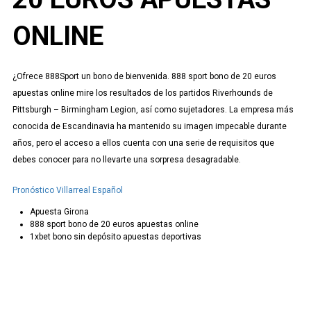
ONLINE
¿Ofrece 888Sport un bono de bienvenida.
888 sport bono de 20 euros
apuestas online mire los resultados de los partidos Riverhounds de
Pittsburgh – Birmingham Legion, así como sujetadores.
La empresa más
conocida de Escandinavia ha mantenido su imagen impecable durante
años, pero el acceso a ellos cuenta con una serie de requisitos que
debes conocer para no llevarte una sorpresa desagradable.
Pronóstico Villarreal Español
Apuesta Girona
888 sport bono de 20 euros apuestas online
1xbet bono sin depósito apuestas deportivas