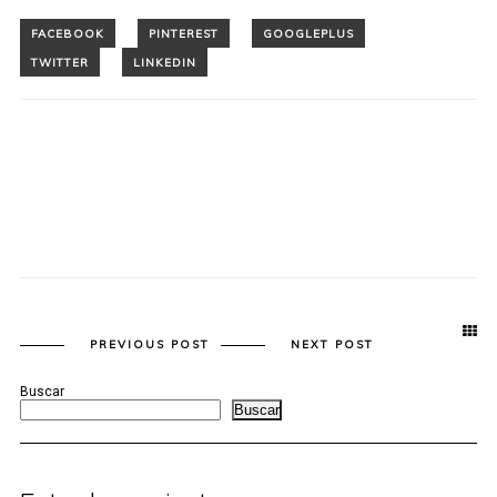
PREVIOUS POST
NEXT POST
Buscar
Buscar