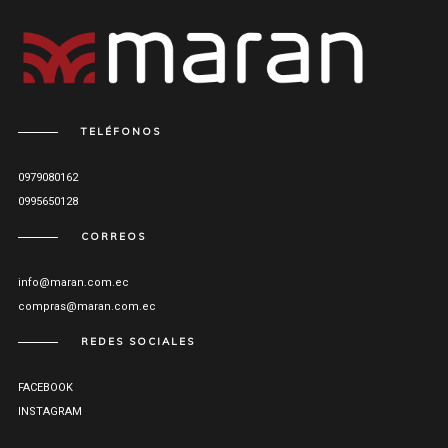
TELÉFONOS
0979080162
0995650128
CORREOS
info@maran.com.ec
compras@maran.com.ec
REDES SOCIALES
FACEBOOK
INSTAGRAM