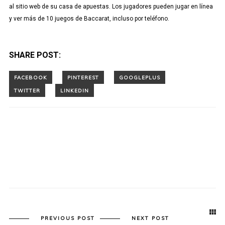
al sitio web de su casa de apuestas. Los jugadores pueden jugar en línea
y ver más de 10 juegos de Baccarat, incluso por teléfono.
SHARE POST:
PREVIOUS POST
NEXT POST