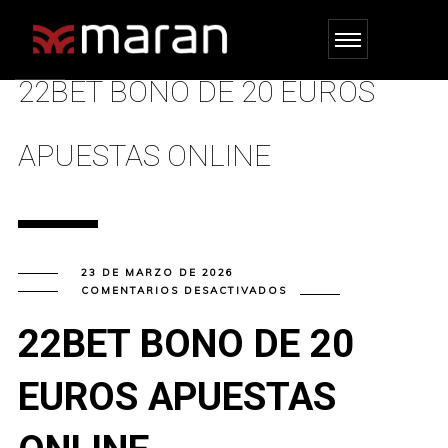
22BET BONO DE 20 EUROS
APUESTAS ONLINE
23 DE MARZO DE 2026
EN
COMENTARIOS DESACTIVADOS
22BET
BONO
DE
22BET BONO DE 20
20
EUROS
APUESTAS
ONLINE
EUROS APUESTAS